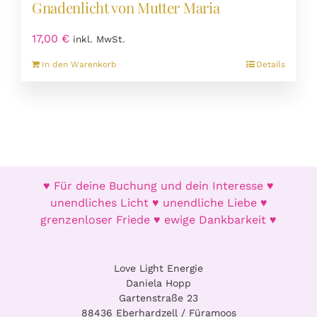
Gnadenlicht von Mutter Maria
auf.
Die
17,00
€
inkl. MwSt.
Optionen
können
In den Warenkorb
Details
auf
der
Produktseite
gewählt
werden
♥ Für deine Buchung und dein Interesse ♥
unendliches Licht ♥ unendliche Liebe ♥
grenzenloser Friede ♥ ewige Dankbarkeit ♥
Love Light Energie
Daniela Hopp
Gartenstraße 23
88436 Eberhardzell / Füramoos