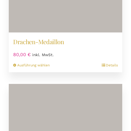
Drachen-Medaillon
80,00
€
inkl. MwSt.
Dieses
Ausführung wählen
Details
Produkt
weist
mehrere
Varianten
auf.
Die
Optionen
können
auf