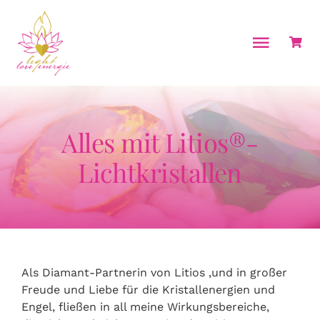
Zum
Inhalt
springen
Toggle
Naviga
Home
Über mich
Alles mit Litios®-
Energiearbeit & Coachings
Lichtkristallen
Seminare
Ausbildungen
Kalender
Als Diamant-Partnerin von Litios ,und in großer
Shop
Freude und Liebe für die Kristallenergien und
Engel, fließen in all meine Wirkungsbereiche,
Kontakt