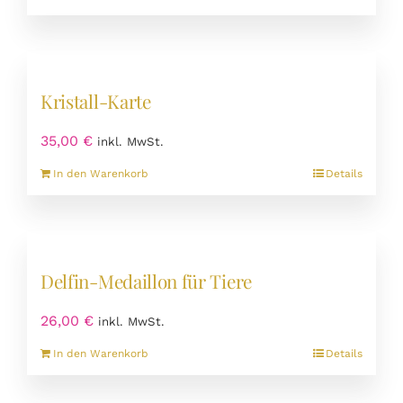
auf
der
Produktseite
gewählt
werden
Kristall-Karte
35,00
€
inkl. MwSt.
In den Warenkorb
Details
Delfin-Medaillon für Tiere
26,00
€
inkl. MwSt.
In den Warenkorb
Details