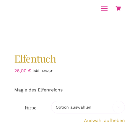
Zum
Inhalt
Toggle
springen
Naviga
Home
Über mich
Energiearbeit & Coachings
Elfentuch
Seminare
26,00
€
inkl. MwSt.
Ausbildungen
Magie des Elfenreichs
Kalender
Shop
Farbe

Kontakt
Auswahl aufheben