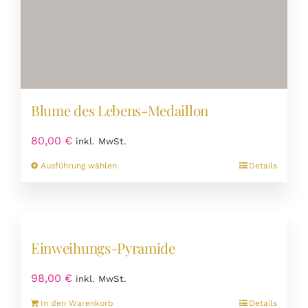
Blume des Lebens-Medaillon
80,00
€
inkl. MwSt.
Dieses
Ausführung wählen
Details
Produkt
weist
mehrere
Varianten
Einweihungs-Pyramide
auf.
Die
98,00
€
inkl. MwSt.
Optionen
können
In den Warenkorb
Details