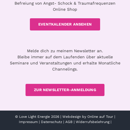
Befreiung von Angst- Schock & Traumafrequenzen
Online Shop
EVENTKALENDER ANSEHEN
Melde dich zu meinem Newsletter an.
Bleibe immer auf dem Laufenden über aktuelle
Seminare und Veranstaltungen und erhalte Monatliche
Channelings.
ZUR NEWSLETTER-ANMELDUNG
© Love Light Energie 2026 |
Webdesign by Online auf Tour
|
Impressum
|
Datenschutz
|
AGB
|
Widerrufsbelehrung
|