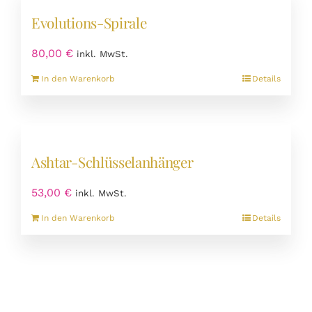
Varianten
Evolutions-Spirale
auf.
Die
80,00
€
inkl. MwSt.
Optionen
können
In den Warenkorb
Details
auf
der
Produktseite
gewählt
werden
Ashtar-Schlüsselanhänger
53,00
€
inkl. MwSt.
In den Warenkorb
Details