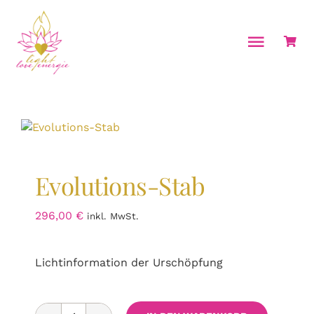
Zum
Inhalt
springen
Toggle
Naviga
Home
Über mich
Energiearbeit & Coachings
Evolutions-Stab
Seminare
296,00
€
Ausbildungen
inkl. MwSt.
Kalender
Lichtinformation der Urschöpfung
Shop
Kontakt