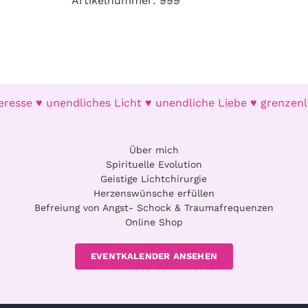
Artikelnummer:
999
eresse ♥ unendliches Licht ♥ unendliche Liebe ♥ grenzenl
Über mich
Spirituelle Evolution
Geistige Lichtchirurgie
Herzenswünsche erfüllen
Befreiung von Angst- Schock & Traumafrequenzen
Online Shop
EVENTKALENDER ANSEHEN