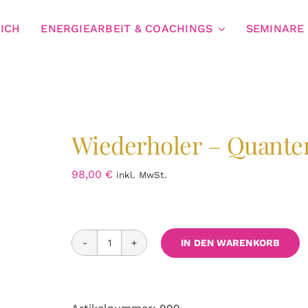
ICH
ENERGIEARBEIT & COACHINGS
SEMINARE
Wiederholer – Quant
98,00
€
inkl. MwSt.
IN DEN WARENKORB
Wiederholer
-
Quantensprung
Menge