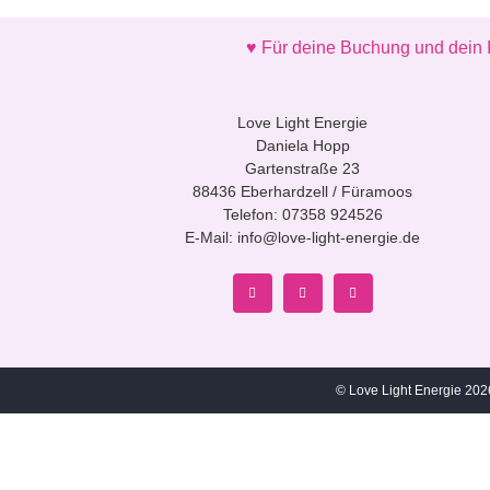
♥ Für deine Buchung und dein I
Love Light Energie
Daniela Hopp
Gartenstraße 23
88436 Eberhardzell / Füramoos
Telefon:
07358 924526
E-Mail:
info@love-light-energie.de
© Love Light Energie 202