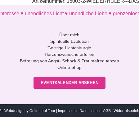
Artikelnummer:
15003-2-WIEDERHOLER---D
von
Erzengel
nteresse ♥ unendliches Licht ♥ unendliche Liebe ♥ grenzenlos
Michael
Menge
Über mich
Spirituelle Evolution
Geistige Lichtchirurgie
Herzenswünsche erfüllen
Befreiung von Angst- Schock & Traumafrequenzen
Online Shop
EVENTKALENDER ANSEHEN
6 |
Webdesign by Online auf Tour
|
Impressum
|
Datenschutz
|
AGB
|
Widerrufsbele