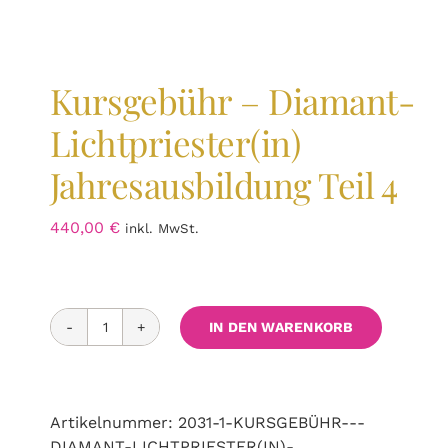
Kursgebühr – Diamant-
Lichtpriester(in)
Jahresausbildung Teil 4
440,00
€
inkl. MwSt.
IN DEN WARENKORB
Kursgebühr
-
Diamant-
Lichtpriester(in)
Artikelnummer:
2031-1-KURSGEBÜHR---
Jahresausbildung
DIAMANT-LICHTPRIESTER(IN)-