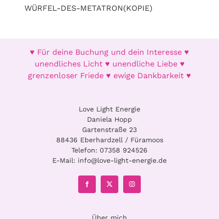
des
WÜRFEL-DES-METATRON(KOPIE)
Metatron
Menge
♥ Für deine Buchung und dein Interesse ♥
unendliches Licht ♥ unendliche Liebe ♥
grenzenloser Friede ♥ ewige Dankbarkeit ♥
Love Light Energie
Daniela Hopp
Gartenstraße 23
88436 Eberhardzell / Füramoos
Telefon:
07358 924526
E-Mail:
info@love-light-energie.de
Über mich