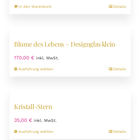
In den Warenkorb
Details
Blume des Lebens – Designglas klein
170,00
€
inkl. MwSt.
Dieses
Ausführung wählen
Details
Produkt
weist
mehrere
Varianten
Kristall-Stern
auf.
Die
35,00
€
inkl. MwSt.
Optionen
können
Dieses
Ausführung wählen
Details
auf
Produkt