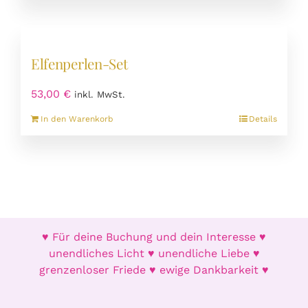
der
weist
Produktseite
mehrere
gewählt
Varianten
werden
Elfenperlen-Set
auf.
Die
53,00
€
inkl. MwSt.
Optionen
können
In den Warenkorb
Details
auf
der
Produktseite
gewählt
werden
♥ Für deine Buchung und dein Interesse ♥
unendliches Licht ♥ unendliche Liebe ♥
grenzenloser Friede ♥ ewige Dankbarkeit ♥