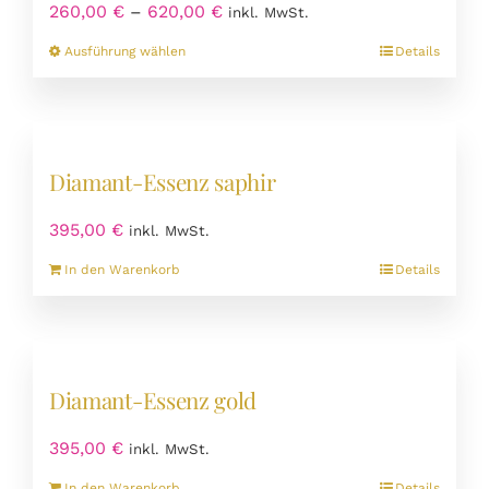
Preisspanne:
260,00
€
–
620,00
€
inkl. MwSt.
260,00 €
Dieses
Ausführung wählen
Details
bis
Produkt
620,00 €
weist
mehrere
Varianten
Diamant-Essenz saphir
auf.
Die
395,00
€
inkl. MwSt.
Optionen
können
In den Warenkorb
Details
auf
der
Produktseite
gewählt
werden
Diamant-Essenz gold
395,00
€
inkl. MwSt.
In den Warenkorb
Details