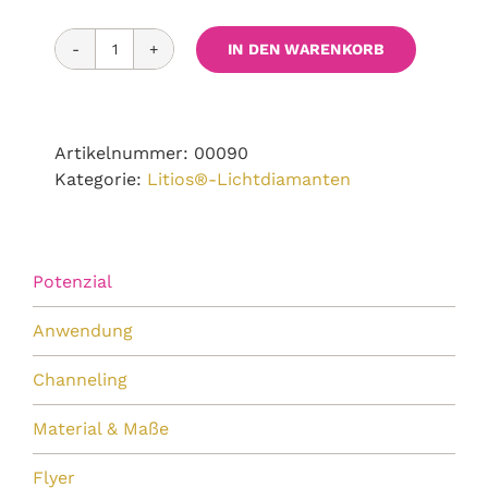
IN DEN WARENKORB
Diamant-
Essenz
smaragd
Menge
Artikelnummer:
00090
Kategorie:
Litios®-Lichtdiamanten
Potenzial
Anwendung
Channeling
Material & Maße
Flyer