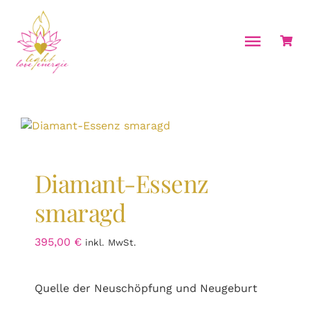
Zum
Inhalt
springen
Toggle
Naviga
Home
Über mich
Energiearbeit & Coachings
Diamant-Essenz
Seminare
smaragd
Ausbildungen
395,00
€
inkl. MwSt.
Kalender
Shop
Quelle der Neuschöpfung und Neugeburt
Kontakt