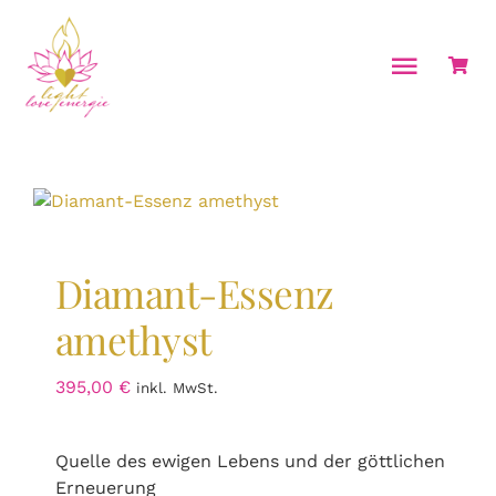
Zum
Inhalt
springen
Toggle
Naviga
Home
Über mich
Energiearbeit & Coachings
Diamant-Essenz
Seminare
amethyst
Ausbildungen
395,00
€
inkl. MwSt.
Kalender
Shop
Quelle des ewigen Lebens und der göttlichen
Erneuerung
Kontakt