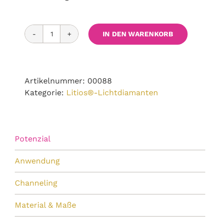
IN DEN WARENKORB
Diamant-
Essenz
amethyst
Menge
Artikelnummer:
00088
Kategorie:
Litios®-Lichtdiamanten
Potenzial
Anwendung
Channeling
Material & Maße