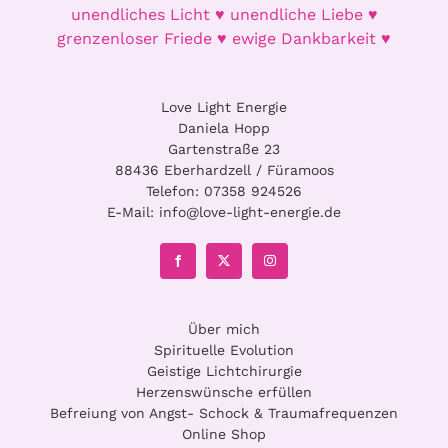
können
unendliches Licht ♥ unendliche Liebe ♥
auf
grenzenloser Friede ♥ ewige Dankbarkeit ♥
der
Produktseite
Love Light Energie
gewählt
Daniela Hopp
werden
Gartenstraße 23
88436 Eberhardzell / Füramoos
Telefon:
07358 924526
E-Mail:
info@love-light-energie.de
Über mich
Spirituelle Evolution
Geistige Lichtchirurgie
Herzenswünsche erfüllen
Befreiung von Angst- Schock & Traumafrequenzen
Online Shop